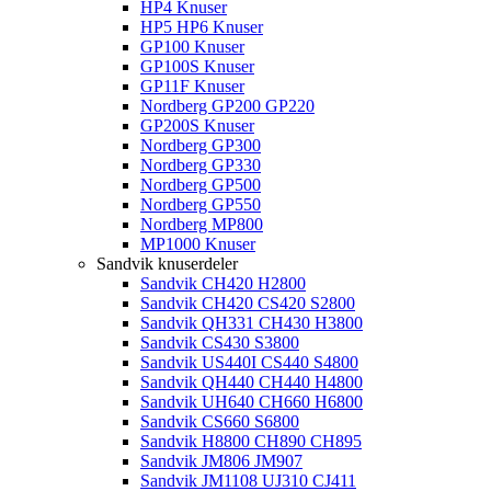
HP4 Knuser
HP5 HP6 Knuser
GP100 Knuser
GP100S Knuser
GP11F Knuser
Nordberg GP200 GP220
GP200S Knuser
Nordberg GP300
Nordberg GP330
Nordberg GP500
Nordberg GP550
Nordberg MP800
MP1000 Knuser
Sandvik knuserdeler
Sandvik CH420 H2800
Sandvik CH420 CS420 S2800
Sandvik QH331 CH430 H3800
Sandvik CS430 S3800
Sandvik US440I CS440 S4800
Sandvik QH440 CH440 H4800
Sandvik UH640 CH660 H6800
Sandvik CS660 S6800
Sandvik H8800 CH890 CH895
Sandvik JM806 JM907
Sandvik JM1108 UJ310 CJ411