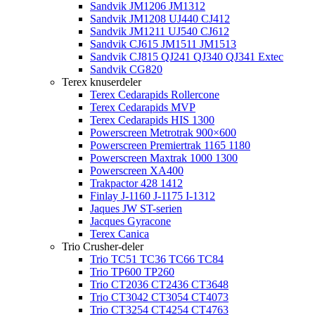
Sandvik JM1206 JM1312
Sandvik JM1208 UJ440 CJ412
Sandvik JM1211 UJ540 CJ612
Sandvik CJ615 JM1511 JM1513
Sandvik CJ815 QJ241 QJ340 QJ341 Extec
Sandvik CG820
Terex knuserdeler
Terex Cedarapids Rollercone
Terex Cedarapids MVP
Terex Cedarapids HIS 1300
Powerscreen Metrotrak 900×600
Powerscreen Premiertrak 1165 1180
Powerscreen Maxtrak 1000 1300
Powerscreen XA400
Trakpactor 428 1412
Finlay J-1160 J-1175 I-1312
Jaques JW ST-serien
Jacques Gyracone
Terex Canica
Trio Crusher-deler
Trio TC51 TC36 TC66 TC84
Trio TP600 TP260
Trio CT2036 CT2436 CT3648
Trio CT3042 CT3054 CT4073
Trio CT3254 CT4254 CT4763