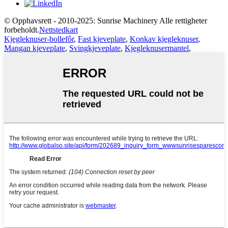
© Opphavsrett - 2010-2025: Sunrise Machinery Alle rettigheter
forbeholdt.
Nettstedkart
Kjegleknuser-bollefôr
,
Fast kjeveplate
,
Konkav kjegleknuser
,
Mangan kjeveplate
,
Svingkjeveplate
,
Kjegleknusermantel
,