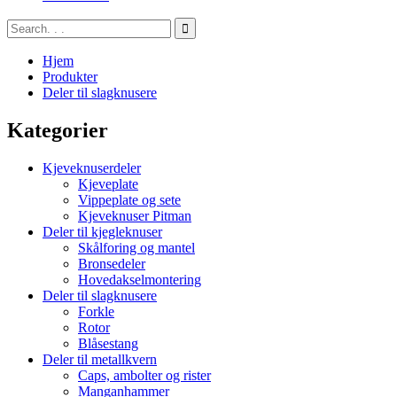
Hjem
Produkter
Deler til slagknusere
Kategorier
Kjeveknuserdeler
Kjeveplate
Vippeplate og sete
Kjeveknuser Pitman
Deler til kjegleknuser
Skålforing og mantel
Bronsedeler
Hovedakselmontering
Deler til slagknusere
Forkle
Rotor
Blåsestang
Deler til metallkvern
Caps, ambolter og rister
Manganhammer