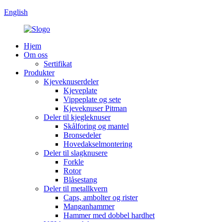
English
Hjem
Om oss
Sertifikat
Produkter
Kjeveknuserdeler
Kjeveplate
Vippeplate og sete
Kjeveknuser Pitman
Deler til kjegleknuser
Skålforing og mantel
Bronsedeler
Hovedakselmontering
Deler til slagknusere
Forkle
Rotor
Blåsestang
Deler til metallkvern
Caps, ambolter og rister
Manganhammer
Hammer med dobbel hardhet