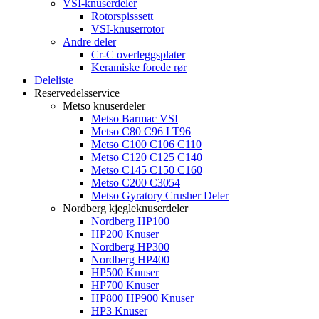
VSI-knuserdeler
Rotorspisssett
VSI-knuserrotor
Andre deler
Cr-C overleggsplater
Keramiske forede rør
Deleliste
Reservedelsservice
Metso knuserdeler
Metso Barmac VSI
Metso C80 C96 LT96
Metso C100 C106 C110
Metso C120 C125 C140
Metso C145 C150 C160
Metso C200 C3054
Metso Gyratory Crusher Deler
Nordberg kjegleknuserdeler
Nordberg HP100
HP200 Knuser
Nordberg HP300
Nordberg HP400
HP500 Knuser
HP700 Knuser
HP800 HP900 Knuser
HP3 Knuser