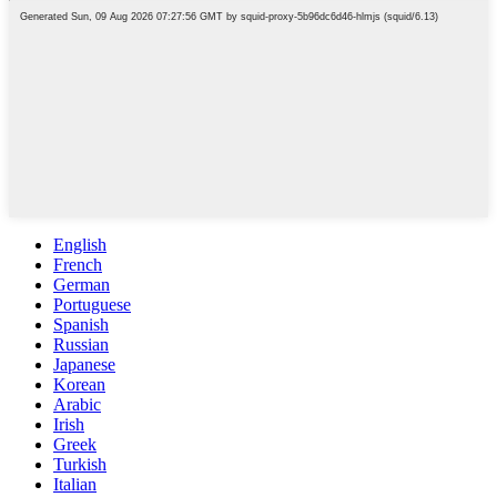
English
French
German
Portuguese
Spanish
Russian
Japanese
Korean
Arabic
Irish
Greek
Turkish
Italian