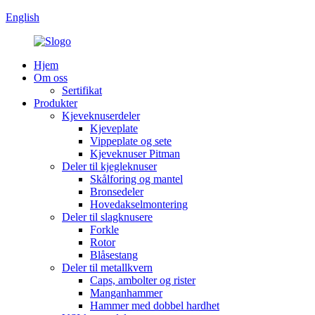
English
Hjem
Om oss
Sertifikat
Produkter
Kjeveknuserdeler
Kjeveplate
Vippeplate og sete
Kjeveknuser Pitman
Deler til kjegleknuser
Skålforing og mantel
Bronsedeler
Hovedakselmontering
Deler til slagknusere
Forkle
Rotor
Blåsestang
Deler til metallkvern
Caps, ambolter og rister
Manganhammer
Hammer med dobbel hardhet