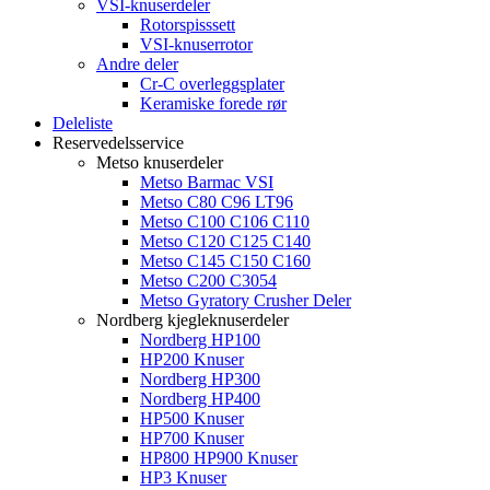
VSI-knuserdeler
Rotorspisssett
VSI-knuserrotor
Andre deler
Cr-C overleggsplater
Keramiske forede rør
Deleliste
Reservedelsservice
Metso knuserdeler
Metso Barmac VSI
Metso C80 C96 LT96
Metso C100 C106 C110
Metso C120 C125 C140
Metso C145 C150 C160
Metso C200 C3054
Metso Gyratory Crusher Deler
Nordberg kjegleknuserdeler
Nordberg HP100
HP200 Knuser
Nordberg HP300
Nordberg HP400
HP500 Knuser
HP700 Knuser
HP800 HP900 Knuser
HP3 Knuser