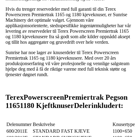
Hvis du trenger reservedeler med full garanti til din Terex
Powerscreen Premiertrak 1165 og 1180 kjeveknuser, er Sunrise
Machinery det optimale valget. Gjennom våre
applikasjonsorienterte, stedsspesifikke ingeniørmuligheter har vår
levering av reservedeler til Terex Powerscreen Premiertrak 1165
og 1180 kjeveknusere fra så godt som alle kilder oppnådd aksept
og tillit hos aggregater og gruvedrift over hele verden.
Sunrise har noe lager av knuserdeler til Terex Powerscreen
Premiertrak 1165 og 1180 kjeveknusere. Med over 20 års
produksjonserfaring vil våre profesjonelle og vennlige salgsteam
hjelpe deg med å få de riktige varene med full teknisk støtte og
tjenester døgnet rundt.
Terex
Powerscreen
Premiertrak Pegson
1165
1180 Kjeftknuser
Deler
inkludert:
Delenummer
Beskrivelse
Knusertype
600/2011E
STANDARD FAST KJEVE
1100×650