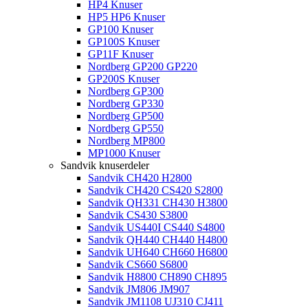
HP4 Knuser
HP5 HP6 Knuser
GP100 Knuser
GP100S Knuser
GP11F Knuser
Nordberg GP200 GP220
GP200S Knuser
Nordberg GP300
Nordberg GP330
Nordberg GP500
Nordberg GP550
Nordberg MP800
MP1000 Knuser
Sandvik knuserdeler
Sandvik CH420 H2800
Sandvik CH420 CS420 S2800
Sandvik QH331 CH430 H3800
Sandvik CS430 S3800
Sandvik US440I CS440 S4800
Sandvik QH440 CH440 H4800
Sandvik UH640 CH660 H6800
Sandvik CS660 S6800
Sandvik H8800 CH890 CH895
Sandvik JM806 JM907
Sandvik JM1108 UJ310 CJ411