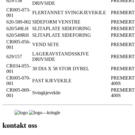
629/158
PREMIER
DRIVSIDE
CR005-073-
FLERTANNET SVINGKJEVEKILE
PREMIER
001
620-589-002
SIDEFORM VENSTRE
PREMIER
620/549LH
SLITAPLATE SIDEFORING
PREMIER
620/549RH
SLITAPLATE SIDEFORING
PREMIER
CR005-056-
VEND SETE
PREMIER
001
LAGERAVSTANDSSKIVE
629/157
PREMIER
DRIVSIDE
CR034-055-
30 DIA X 58 STOR DYBEL
PREMIER
001
CR005-070-
PREMIER
FAST KJEVEKILE
001
400S
CR005-069-
PREMIER
Svingkjevekile
001
400S
kontakt oss