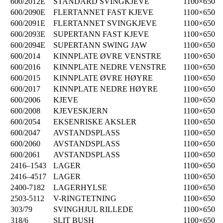
600/2012E
STANDARD SVINGKJEVE
1100×650
600/2090E
FLERTANNET FAST KJEVE
1100×650
600/2091E
FLERTANNET SVINGKJEVE
1100×650
600/2093E
SUPERTANN FAST KJEVE
1100×650
600/2094E
SUPERTANN SWING JAW
1100×650
600/2014
KINNPLATE ØVRE VENSTRE
1100×650
600/2016
KINNPLATE NEDRE VENSTRE
1100×650
600/2015
KINNPLATE ØVRE HØYRE
1100×650
600/2017
KINNPLATE NEDRE HØYRE
1100×650
600/2006
KJEVE
1100×650
600/2008
KJEVESKJERN
1100×650
600/2054
EKSENRISKE AKSLER
1100×650
600/2047
AVSTANDSPLASS
1100×650
600/2060
AVSTANDSPLASS
1100×650
600/2061
AVSTANDSPLASS
1100×650
2416–1543
LAGER
1100×650
2416–4517
LAGER
1100×650
2400-7182
LAGERHYLSE
1100×650
2503-5112
V-RINGTETNING
1100×650
303/79
SVINGHJUL RILLEDE
1100×650
318/6
SLIT BUSH
1100×650