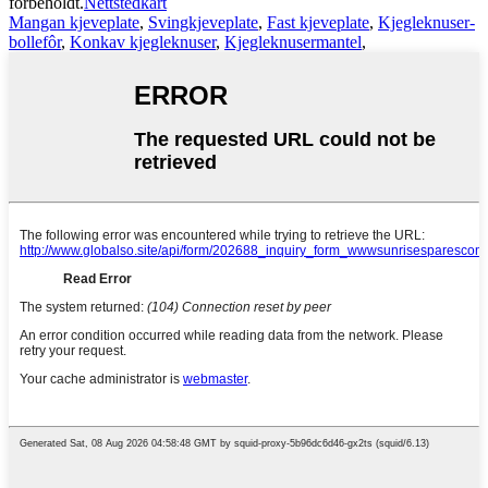
forbeholdt.
Nettstedkart
Mangan kjeveplate
,
Svingkjeveplate
,
Fast kjeveplate
,
Kjegleknuser-
bollefôr
,
Konkav kjegleknuser
,
Kjegleknusermantel
,