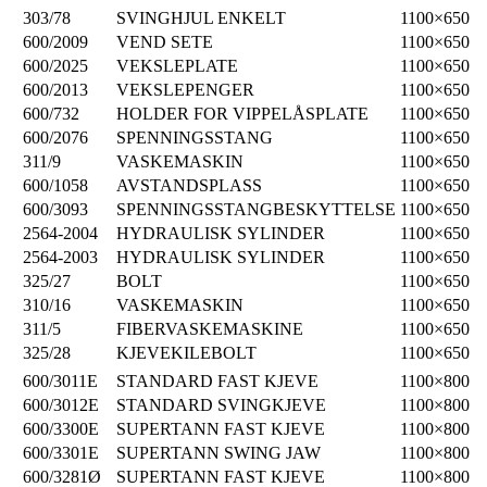
303/78
SVINGHJUL ENKELT
1100×650
600/2009
VEND SETE
1100×650
600/2025
VEKSLEPLATE
1100×650
600/2013
VEKSLEPENGER
1100×650
600/732
HOLDER FOR VIPPELÅSPLATE
1100×650
600/2076
SPENNINGSSTANG
1100×650
311/9
VASKEMASKIN
1100×650
600/1058
AVSTANDSPLASS
1100×650
600/3093
SPENNINGSSTANGBESKYTTELSE
1100×650
2564-2004
HYDRAULISK SYLINDER
1100×650
2564-2003
HYDRAULISK SYLINDER
1100×650
325/27
BOLT
1100×650
310/16
VASKEMASKIN
1100×650
311/5
FIBERVASKEMASKINE
1100×650
325/28
KJEVEKILEBOLT
1100×650
600/3011E
STANDARD FAST KJEVE
1100×800
600/3012E
STANDARD SVINGKJEVE
1100×800
600/3300E
SUPERTANN FAST KJEVE
1100×800
600/3301E
SUPERTANN SWING JAW
1100×800
600/3281Ø
SUPERTANN FAST KJEVE
1100×800