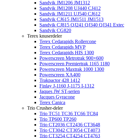
Sandvik JM1206 JM1312
Sandvik JM1208 UJ440 CJ412
Sandvik JM1211 UJ540 CJ612
Sandvik CJ615 JM1511 JM1513
Sandvik CJ815 QJ241 QJ340 QJ341 Extec
Sandvik CG820
Terex knuserdeler
Terex Cedarapids Rollercone
Terex Cedarapids MVP
Terex Cedarapids HIS 1300
Powerscreen Metrotrak 900×600
Powerscreen Premiertrak 1165 1180
Powerscreen Maxtrak 1000 1300
Powerscreen XA400
Trakpactor 428 1412
Finlay J-1160 J-1175 I-1312
Jaques JW ST-serien
Jacques Gyracone
Terex Canica
Trio Crusher-deler
Trio TC51 TC36 TC66 TC84
Trio TP600 TP260
Trio CT2036 CT2436 CT3648
Trio CT3042 CT3054 CT4073
Trio CT3254 CT4254 CT4763