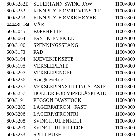
600/3282E
SUPERTANN SWING JAW
1100×800
600/3252
KINNPLATE ØVRE VENSTRE
1100×800
600/3253
KINNPLATE ØVRE HØYRE
1100×800
44448D-84
VÅR
1100×800
600/2045
FJÆRHETTE
1100×800
600/3064
FAST KJEVEKILE
1100×800
600/3106
SPENNINGSSTANG
1100×800
600/3173
PAD
1100×800
600/3194
KJEVEKJEKSETE
1100×800
600/3195
VEKSLEPLATE
1100×800
600/3207
VEKSLEPENGER
1100×800
600/3236
Svingkjevekile
1100×800
600/3237
VEKSLEPINNSTILLINGSTASTE
1100×800
600/3257
HOLDER FOR VIPPELÅSPLATE
1100×800
600/3191
PEGSON JAWSTOCK
1100×800
600/3205
LAGERPATRON - FAST
1100×800
600/3206
LAGERPATRONFRI
1100×800
600/3208
SVINGHJUL ENKELT
1100×800
600/3209
SVINGHJUL RILLEDE
1100×800
600/3233
SPLIT BUSH
1100×800