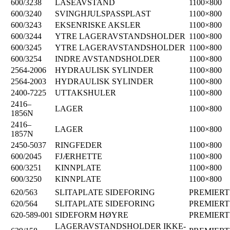
600/3238
LÅSEAVSTAND
1100×800
600/3240
SVINGHJULSPASSPLAST
1100×800
600/3243
EKSENRISKE AKSLER
1100×800
600/3244
YTRE LAGERAVSTANDSHOLDER
1100×800
600/3245
YTRE LAGERAVSTANDSHOLDER
1100×800
600/3254
INDRE AVSTANDSHOLDER
1100×800
2564-2006
HYDRAULISK SYLINDER
1100×800
2564-2003
HYDRAULISK SYLINDER
1100×800
2400-7225
UTTAKSHULER
1100×800
2416–
LAGER
1100×800
1856N
2416–
LAGER
1100×800
1857N
2450-5037
RINGFEDER
1100×800
600/2045
FJÆRHETTE
1100×800
600/3251
KINNPLATE
1100×800
600/3250
KINNPLATE
1100×800
620/563
SLITAPLATE SIDEFORING
PREMIER
620/564
SLITAPLATE SIDEFORING
PREMIER
620-589-001
SIDEFORM HØYRE
PREMIER
LAGERAVSTANDSHOLDER IKKE-