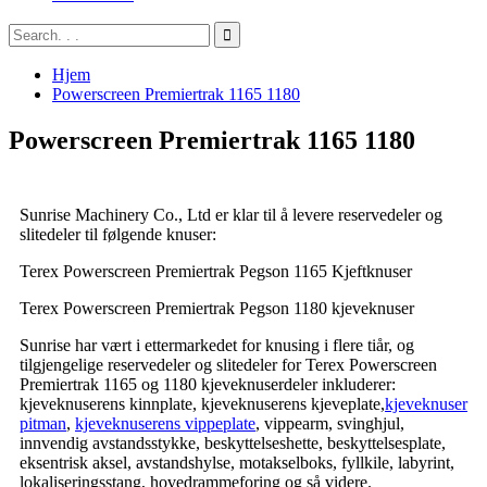
Hjem
Powerscreen Premiertrak 1165 1180
Powerscreen Premiertrak 1165 1180
Sunrise Machinery Co., Ltd er klar til å levere reservedeler og
slitedeler til følgende knuser:
Terex Powerscreen Premiertrak Pegson 1165 Kjeftknuser
Terex Powerscreen Premiertrak Pegson 1180 kjeveknuser
Sunrise har vært i ettermarkedet for knusing i flere tiår, og
tilgjengelige reservedeler og slitedeler for Terex Powerscreen
Premiertrak 1165 og 1180 kjeveknuserdeler inkluderer:
kjeveknuserens kinnplate, kjeveknuserens kjeveplate,
kjeveknuser
pitman
,
kjeveknuserens vippeplate
, vippearm, svinghjul,
innvendig avstandsstykke, beskyttelseshette, beskyttelsesplate,
eksentrisk aksel, avstandshylse, motakselboks, fyllkile, labyrint,
lokaliseringsstang, hovedrammeforing og så videre.